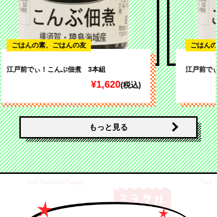
ごはんの素、ごはんの友
江戸前でぃ！茎わかめ 3本組
¥1,620
(税込)
もっと見る