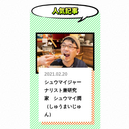
2021.02.20
シュウマイジャー
ナリスト兼研究
家 シュウマイ潤
（しゅうまいじゅ
ん）