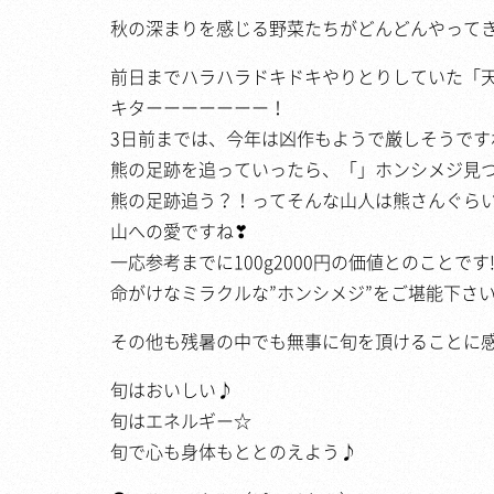
秋の深まりを感じる野菜たちがどんどんやって
前日までハラハラドキドキやりとりしていた「
キターーーーーーー！
3日前までは、今年は凶作もようで厳しそうで
熊の足跡を追っていったら、「」ホンシメジ見
熊の足跡追う？！ってそんな山人は熊さんぐら
山への愛ですね❣
一応参考までに100g2000円の価値とのことです!
命がけなミラクルな”ホンシメジ”をご堪能下さ
その他も残暑の中でも無事に旬を頂けることに
旬はおいしい♪
旬はエネルギー☆
旬で心も身体もととのえよう♪