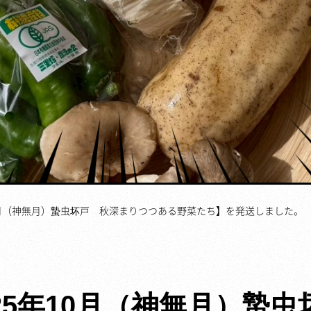
10月（神無月）蟄虫坏戸 秋深まりつつある野菜たち】を発送しました。
25年10月（神無月）蟄虫