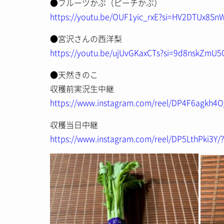
●フルーツかぶ（ピーチかぶ）
https://youtu.be/OUF1yic_rxE?si=HV2DTUx8Sn
●宮沢さんの西洋梨
https://youtu.be/ujUvGKaxCTs?si=9d8nskZmU
●天然きのこ
収穫前実況生中継
https://www.instagram.com/reel/DP4F6agkh4
収穫当日中継
https://www.instagram.com/reel/DP5LthPki3Y