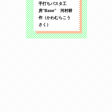
手打ちパスタ工
房”Base” 河村耕
作（かわむらこう
さく）