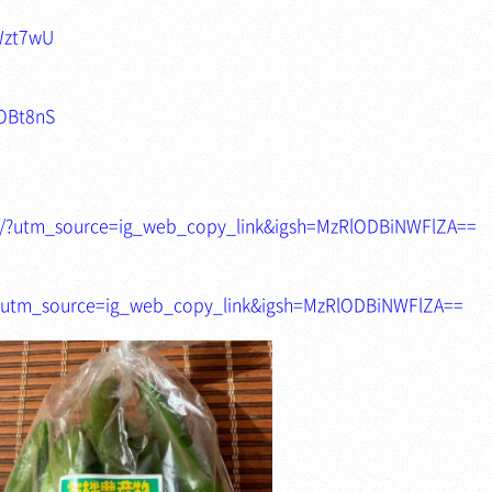
Wzt7wU
5OBt8nS
O/?utm_source=ig_web_copy_link&igsh=MzRlODBiNWFlZA==
/?utm_source=ig_web_copy_link&igsh=MzRlODBiNWFlZA==