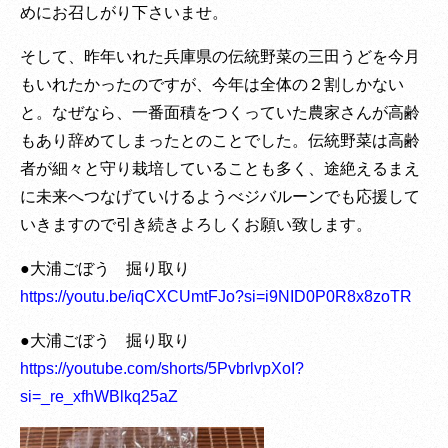
めにお召しがり下さいませ。
そして、昨年いれた兵庫県の伝統野菜の三田うどを今月
もいれたかったのですが、今年は全体の２割しかない
と。なぜなら、一番面積をつくっていた農家さんが高齢
もあり辞めてしまったとのことでした。伝統野菜は高齢
者が細々と守り栽培していることも多く、途絶えるまえ
に未来へつなげていけるようべジバルーンでも応援して
いきますので引き続きよろしくお願い致します。
●大浦ごぼう 掘り取り
https://youtu.be/iqCXCUmtFJo?si=i9NID0P0R8x8zoTR
●大浦ごぼう 掘り取り
https://youtube.com/shorts/5PvbrlvpXoI?
si=_re_xfhWBlkq25aZ