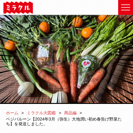
ホーム
ミラクル大図鑑
商品編
ベジバルーン【2024年3月（弥生）大地潤い初め春告げ野菜た
ち】を発送しました。