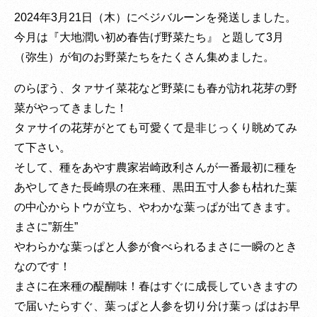
2024年3月21日（木）にベジバルーンを発送しました。
今月は『大地潤い初め春告げ野菜たち』 と題して3月
（弥生）が旬のお野菜たちをたくさん集めました。
のらぼう、タァサイ菜花など野菜にも春が訪れ花芽の野
菜がやってきました！
タァサイの花芽がとても可愛くて是非じっくり眺めてみ
て下さい。
そして、種をあやす農家岩崎政利さんが一番最初に種を
あやしてきた長崎県の在来種、黒田五寸人参も枯れた葉
の中心からトウが立ち、やわかな葉っぱが出てきます。
まさに”新生”
やわらかな葉っぱと人参が食べられるまさに一瞬のとき
なのです！
まさに在来種の醍醐味！春はすぐに成長していきますの
で届いたらすぐ、葉っぱと人参を切り分け葉っ ぱはお早